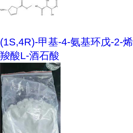
(1S,4R)-甲基-4-氨基环戊-2-烯
羧酸L-酒石酸