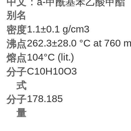
中文
：a-甲酰基苯乙酸甲酯
别名
1.1±0.1 g/cm3
密度
262.3±28.0 °C at 760
沸点
104°C (lit.)
熔点
C
10
H
10
O
3
分子
式
178.185
分子
量