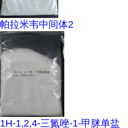
帕拉米韦中间体2
1H-1,2,4-三氮唑-1-甲脒单盐