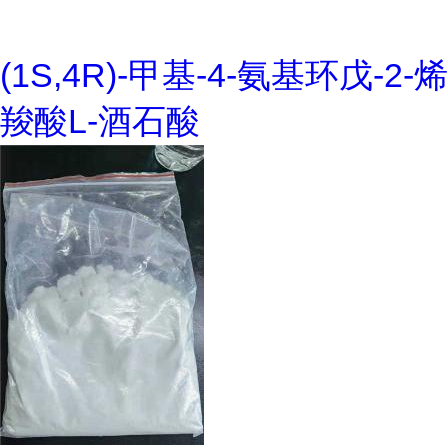
(1S,4R)-甲基-4-氨基环戊-2-烯
羧酸L-酒石酸