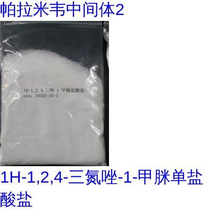
帕拉米韦中间体2
1H-1,2,4-三氮唑-1-甲脒单盐
酸盐