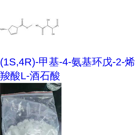
(1S,4R)-甲基-4-氨基环戊-2-烯
羧酸L-酒石酸