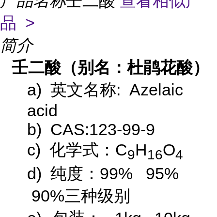
产品名称
壬二酸
查看相似产
品 >
简介
壬二酸（别名：杜鹃花酸）
a)
: Azelaic
英文名称
acid
b)
CAS:123-99-9
c)
C
H
O
化学式：
9
16
4
d)
99% 95%
纯度：
90%
三种级别