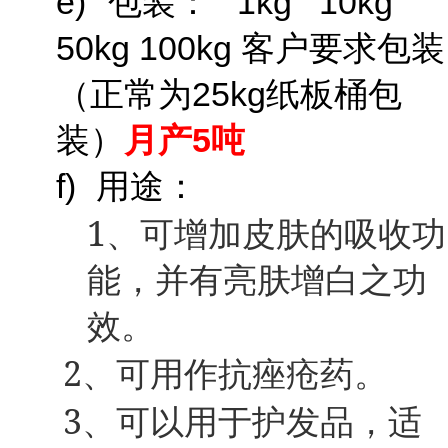
e)
1kg 10kg
包装：
50kg 100kg
客户要求包装
25kg
（正常为
纸板桶包
月产5吨
装）
f)
用途：
1
、可增加皮肤的吸收功
能，并有亮肤增白之功
效。
2
、可用作抗痤疮药。
3
、可以用于护发品，适