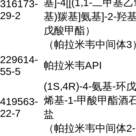
基]-4[[(1,1-二甲基
316173-
29-2
基)羰基]氨基]-2-羟
戊酸甲酯）
（帕拉米韦中间体3
229614-
帕拉米韦API
55-5
(1S,4R)-4-氨基-环戊
烯基-1-甲酸甲酯酒
419563-
22-7
盐
（帕拉米韦中间体2-