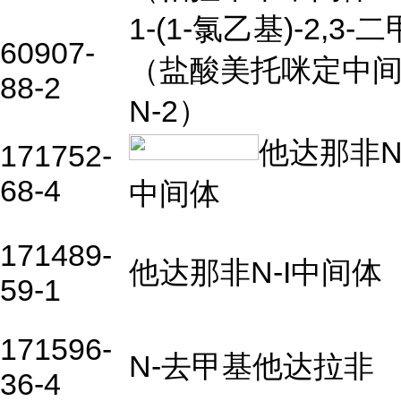
1-(1-
氯乙基
)-2,3-
二
60907-
（盐酸美托咪定中
88-2
N-2）
他达那非
N
171752-
68-4
中间体
171489-
他达那非N-I中间体
59-1
171596-
N-去甲基他达拉非
36-4