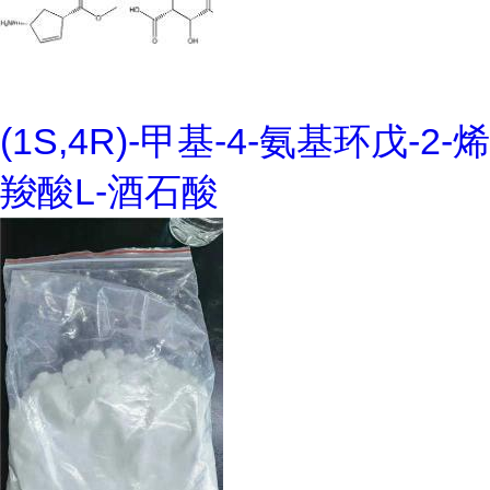
(1S,4R)-甲基-4-氨基环戊-2-烯
羧酸L-酒石酸