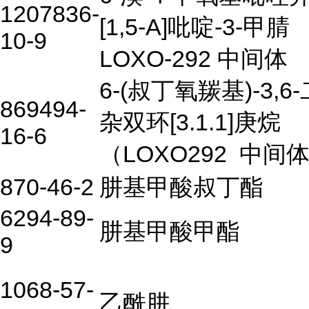
1207836-
[1,5-A]吡啶-3-甲腈
10-9
LOXO-292 中间体
6-(叔丁氧羰基)-3,6
869494-
杂双环[3.1.1]庚烷
16-6
（LOXO292
中间
870-46-2
肼基甲酸叔丁酯
6294-89-
肼基甲酸甲酯
9
1068-57-
乙酰肼