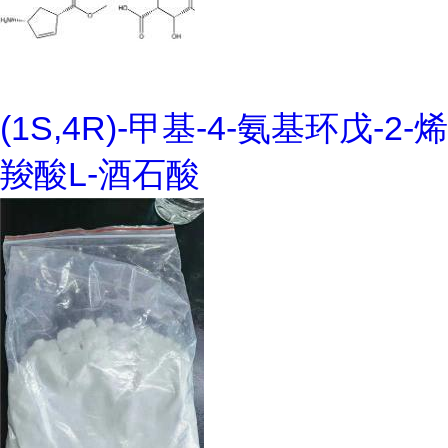
(1S,4R)-甲基-4-氨基环戊-2-烯
羧酸L-酒石酸