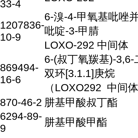
33-4
6-溴-4-甲氧基吡唑并[1
1207836-
吡啶-3-甲腈
10-9
LOXO-292 中间体
6-(叔丁氧羰基)-3,6
869494-
双环[3.1.1]庚烷
16-6
（LOXO292
中间
870-46-2
肼基甲酸叔丁酯
6294-89-
肼基甲酸甲酯
9