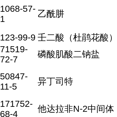
1068-57-
乙酰肼
1
123-99-9
壬二酸（杜鹃花酸
71519-
磷酸肌酸二钠盐
72-7
50847-
异丁司特
11-5
171752-
他达拉非N-2中间体
68-4