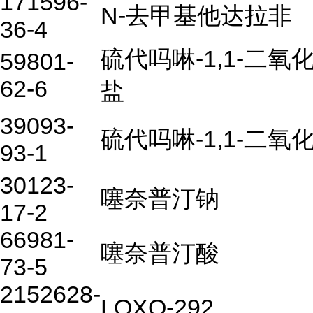
171596-
N-去甲基他达拉非
36-4
硫代吗啉-1,1-二氧
59801-
62-6
盐
39093-
硫代吗啉-1,1-二氧
93-1
30123-
噻奈普汀钠
17-2
66981-
噻奈普汀酸
73-5
2152628-
LOXO-292