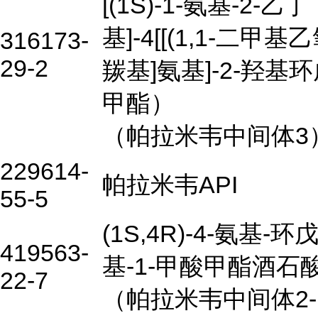
[(1S)-1-氨基-2-乙丁
基]-4[[(1,1-二甲基
316173-
29-2
羰基]氨基]-2-羟基
甲酯）
（帕拉米韦中间体3
229614-
帕拉米韦API
55-5
(1S,4R)-4-氨基-环戊
419563-
基-1-甲酸甲酯酒石
22-7
（帕拉米韦中间体2-