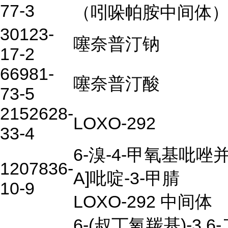
77-3
（吲哚帕胺中间体
30123-
噻奈普汀钠
17-2
66981-
噻奈普汀酸
73-5
2152628-
LOXO-292
33-4
6-溴-4-甲氧基吡唑并[
1207836-
A]吡啶-3-甲腈
10-9
LOXO-292 中间体
6-(叔丁氧羰基)-3,6