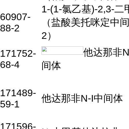
1-(1-
氯乙基
)-2,3-
二
60907-
（盐酸美托咪定中间
88-2
2）
他达那非
N
171752-
68-4
间体
171489-
他达那非N-I中间体
59-1
171596-