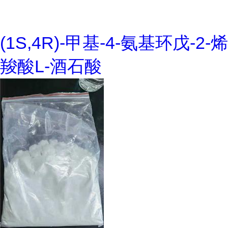
(1S,4R)-甲基-4-氨基环戊-2-烯
羧酸L-酒石酸