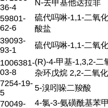
N-去甲基他达拉非
36-4
硫代吗啉-1,1-二氧
59801-
62-6
酸盐
39093-
硫代吗啉-1,1-二氧
93-1
(R)-4-甲基-1,3,2-
1006381-
03-8
杂环戊烷 2,2-二氧
7254-19-
5-溴吲哚二羧酸
5
4-氯-3-氨磺酰基苯
70049-