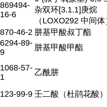
869494-
杂双环[3.1.1]庚烷
16-6
（LOXO292
中间体
870-46-2
肼基甲酸叔丁酯
6294-89-
肼基甲酸甲酯
9
1068-57-
乙酰肼
1
123-99-9
壬二酸（杜鹃花酸