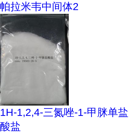
帕拉米韦中间体2
1H-1,2,4-三氮唑-1-甲脒单盐
酸盐