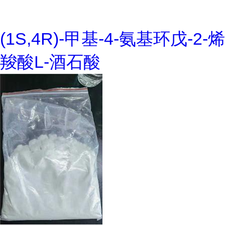
(1S,4R)-甲基-4-氨基环戊-2-烯
羧酸L-酒石酸