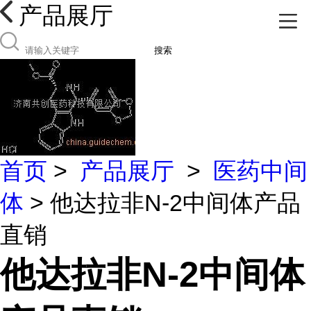
产品展厅
搜索
首页
>
产品展厅
>
医药中间
体
> 他达拉非N-2中间体产品
直销
他达拉非N-2中间体