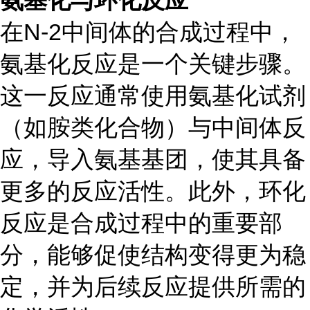
氨基化与环化反应
在N-2中间体的合成过程中，
氨基化反应是一个关键步骤。
这一反应通常使用氨基化试剂
（如胺类化合物）与中间体反
应，导入氨基基团，使其具备
更多的反应活性。此外，环化
反应是合成过程中的重要部
分，能够促使结构变得更为稳
定，并为后续反应提供所需的