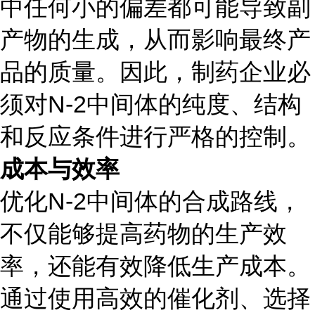
中任何小的偏差都可能导致副
产物的生成，从而影响最终产
品的质量。因此，制药企业必
须对N-2中间体的纯度、结构
和反应条件进行严格的控制。
成本与效率
优化N-2中间体的合成路线，
不仅能够提高药物的生产效
率，还能有效降低生产成本。
通过使用高效的催化剂、选择