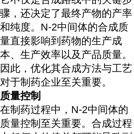
骤，还决定了最终产物的产率
和纯度。N-2中间体的合成质
量直接影响到药物的生产成
本、生产效率以及产品质量。
因此，优化其合成方法与工艺
对于制药企业至关重要。
质量控制
在制药过程中，N-2中间体的
质量控制至关重要。合成过程