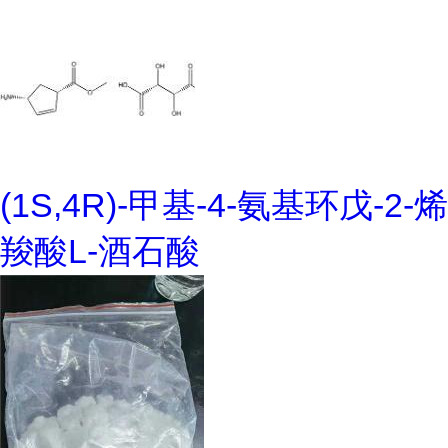
(1S,4R)-甲基-4-氨基环戊-2-烯
羧酸L-酒石酸