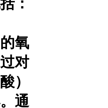
包括：
油的氧
通过对
油酸）
解。通