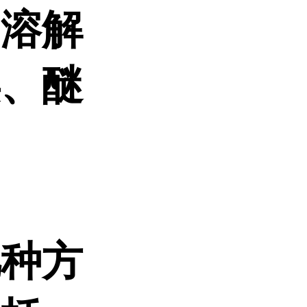
中溶解
类、醚
几种方