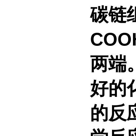
碳链
CO
两端
好的
的反