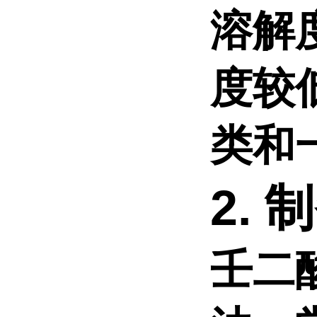
溶解
度较
类和
2.
壬二