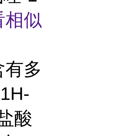
看相似
含有多
H-
单盐酸