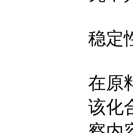
稳定
在原
该化
察内