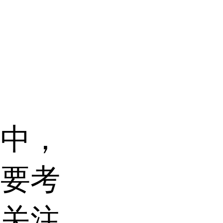
程中，
重要考
要关注