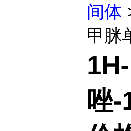
间体
甲脒单
1H
唑-