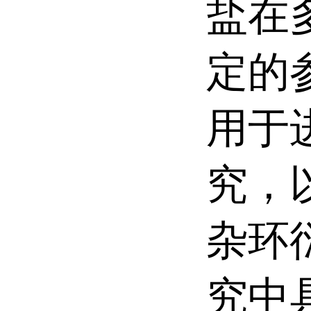
盐在
定的
用于
究，
杂环
究中