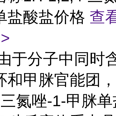
单盐酸盐价格
查
>
由于分子中同时
环和甲脒官能团，1
,4-三氮唑-1-甲脒