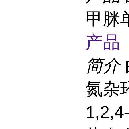
甲脒
产品 
简介
氮杂
1,2