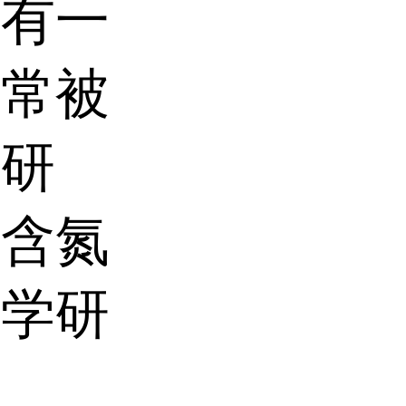
具有一
构常被
化研
的含氮
化学研