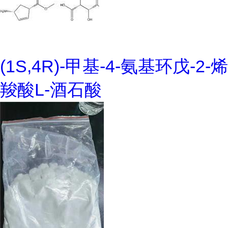
(1S,4R)-甲基-4-氨基环戊-2-烯
羧酸L-酒石酸